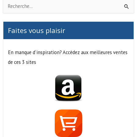
R
e
c
Faites vous plaisir
h
e
En manque d'inspiration? Accèdez aux meilleures ventes
r
de ces 3 sites
c
h
e
r
: