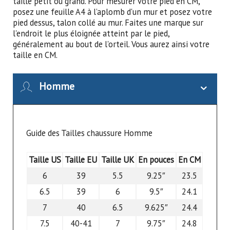
taille petit ou grand. Pour mesurer votre pied en CM,
posez une feuille A4 à l’aplomb d'un mur et posez votre
pied dessus, talon collé au mur. Faites une marque sur
l'endroit le plus éloignée atteint par le pied,
généralement au bout de l'orteil. Vous aurez ainsi votre
taille en CM.
Homme
Guide des Tailles chaussure Homme
Taille US
Taille EU
Taille UK
En pouces
En CM
6
39
5.5
9.25″
23.5
6.5
39
6
9.5″
24.1
7
40
6.5
9.625″
24.4
7.5
40-41
7
9.75″
24.8