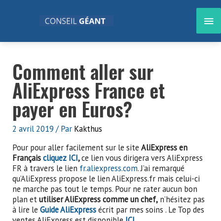
Aller
au
ME
contenu
PRI
Comment aller sur
AliExpress France et
payer en Euros?
2 avril 2019
/ Par
Kakthus
Pour pour aller facilement sur le site
AliExpress en
Français
cliquez ICI
,
ce lien vous dirigera vers AliExpress
FR à travers le lien
fr.aliexpress.com
. J’ai remarqué
qu’AliExpress propose le lien AliExpress.fr mais celui-ci
ne marche pas tout le temps. Pour ne rater aucun bon
plan et
utiliser AliExpress comme un chef,
n’hésitez pas
à lire le
Guide AliExpress
écrit par mes soins . Le Top des
ventes AliExpress est disponible
ICI
.