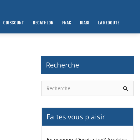
CDISCOUNT
DECATHLON
FNAC
KIABI
LA REDOUTE
Recherche
R
e
c
Faites vous plaisir
h
e
En manque d'inspiration? Accèdez