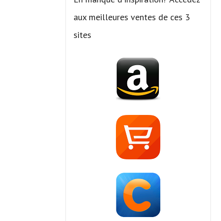
r
aux meilleures ventes de ces 3
c
sites
h
e
r
: